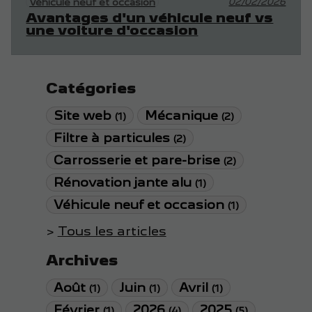
02/02/2026
Véhicule neuf et occasion
Avantages d'un véhicule neuf vs
une voiture d'occasion
Catégories
Site web
Mécanique
(1)
(2)
Filtre à particules
(2)
Carrosserie et pare-brise
(2)
Rénovation jante alu
(1)
Véhicule neuf et occasion
(1)
Tous les articles
Archives
Août
Juin
Avril
(1)
(1)
(1)
Février
2026
2025
(1)
(4)
(5)