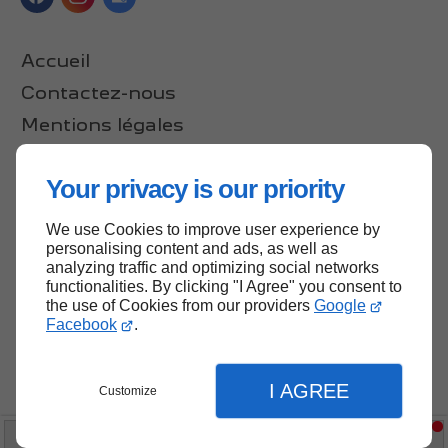
Accueil
Contactez-nous
Mentions légales
Plan du site
Your privacy is our priority
We use Cookies to improve user experience by
Haut de page
personalising content and ads, as well as
analyzing traffic and optimizing social networks
functionalities. By clicking "I Agree" you consent to
the use of Cookies from our providers
Google
Facebook
.
I AGREE
Customize