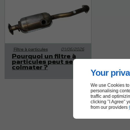
01/06/2026
Filtre à particules
Pourquoi un filtre à
particules peut se
colmater ?
Your priva
We use Cookies to
personalising conte
traffic and optimizi
clicking "I Agree" 
from our providers