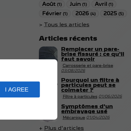
Août
Juin
Avril
(1)
(1)
(1)
Février
2026
2025
(1)
(4)
(5)
Tous les articles
Articles récents
Remplacer un pare-
brise fissuré : ce qu'il
faut savoir
Carrosserie et pare-brise
03/08/2026
Pourquoi un filtre à
particules peut se
I AGREE
colmater ?
01/06/2026
Filtre à particules
Symptômes d'un
embrayage usé
01/04/2026
Mécanique
Plus d'articles