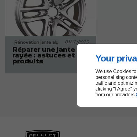
01/12/2025
Rénovation jante alu
Réparer une jante alu
rayée : astuces et
Your priva
produits
We use Cookies to
personalising conte
traffic and optimizi
clicking "I Agree" 
from our providers