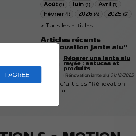
Août
Juin
Avril
(1)
(1)
(1)
Février
2026
2025
(1)
(4)
(5)
Tous les articles
Articles récents
"Rénovation jante alu"
Réparer une jante alu
rayée : astuces et
produits
I AGREE
01/12/2025
Rénovation jante alu
Plus d'articles "Rénovation
jante alu"