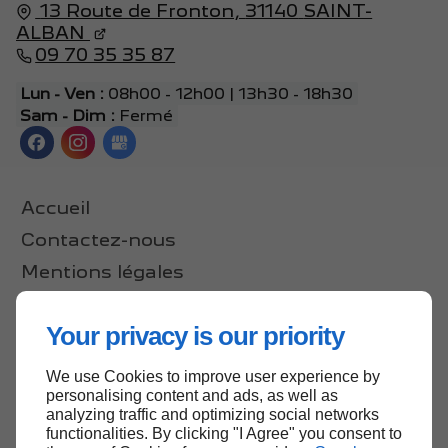
13 Route de Fronton,
31140
SAINT-
ALBAN
09 70 35 35 87
Lun - Ven :
08h00 - 12h00 | 13h30 - 18h30
Sam - Dim :
Fermé
Accueil
Contactez-nous
Mentions légales
Plan du site
Your privacy is our priority
We use Cookies to improve user experience by
Haut de page
personalising content and ads, as well as
analyzing traffic and optimizing social networks
functionalities. By clicking "I Agree" you consent to