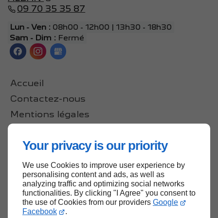
09 70 35 35 87
Lun - Ven :
08h00 - 12h00 | 13h30 - 18h30
Sam - Dim :
Fermé
Accueil
Contactez-nous
Mentions légales
Plan du site
Your privacy is our priority
We use Cookies to improve user experience by
Haut de page
personalising content and ads, as well as
analyzing traffic and optimizing social networks
functionalities. By clicking "I Agree" you consent to
the use of Cookies from our providers
Google
Facebook
.